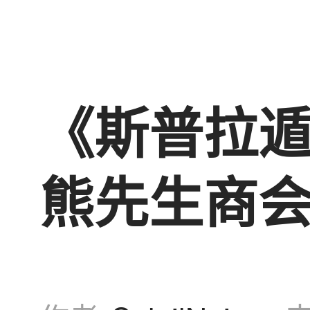
《斯普拉遁
熊先生商