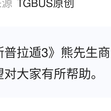
来源
TGBUS原创
斯普拉遁3》熊先生
望对大家有所帮助。